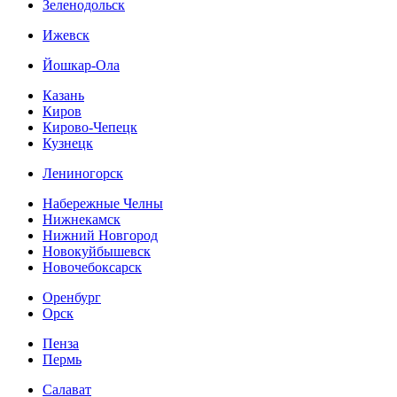
Зеленодольск
Ижевск
Йошкар-Ола
Казань
Киров
Кирово-Чепецк
Кузнецк
Лениногорск
Набережные Челны
Нижнекамск
Нижний Новгород
Новокуйбышевск
Новочебоксарск
Оренбург
Орск
Пенза
Пермь
Салават