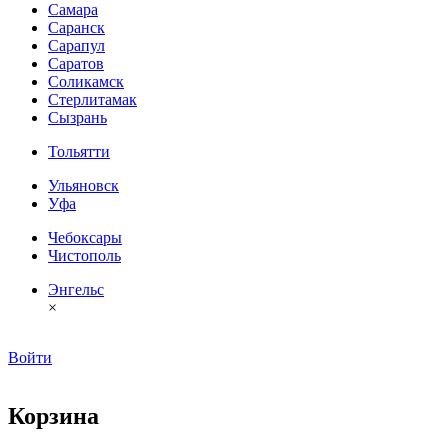
Самара
Саранск
Сарапул
Саратов
Соликамск
Стерлитамак
Сызрань
Тольятти
Ульяновск
Уфа
Чебоксары
Чистополь
Энгельс
×
Войти
Корзина