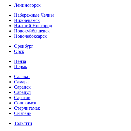
Лениногорск
Набережные Челны
Нижнекамск
Нижний Новгород
Новокуйбышевск
Новочебоксарск
Оренбург
Орск
Пенза
Пермь
Салават
Самара
Саранск
Сарапул
Саратов
Соликамск
Стерлитамак
Сызрань
Тольятти