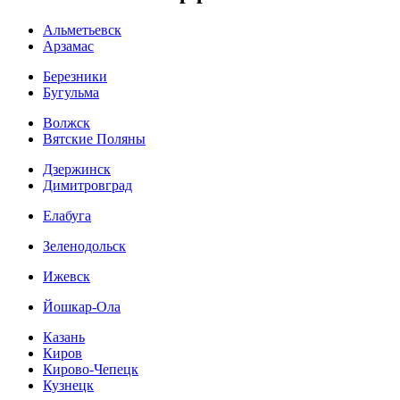
Альметьевск
Арзамас
Березники
Бугульма
Волжск
Вятские Поляны
Дзержинск
Димитровград
Елабуга
Зеленодольск
Ижевск
Йошкар-Ола
Казань
Киров
Кирово-Чепецк
Кузнецк