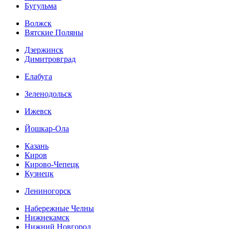
Бугульма
Волжск
Вятские Поляны
Дзержинск
Димитровград
Елабуга
Зеленодольск
Ижевск
Йошкар-Ола
Казань
Киров
Кирово-Чепецк
Кузнецк
Лениногорск
Набережные Челны
Нижнекамск
Нижний Новгород