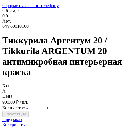
Оформить заказ по телефону
Объем, л
0,9
Арт.
64V60010160
Тиккурила Аргентум 20 /
Tikkurila ARGENTUM 20
антимикробная интерьерная
краска
База
A
Цена
900,00 ₽ / шт.
Количество
-
+
Предзаказ
Колеровать