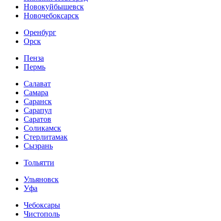
Новокуйбышевск
Новочебоксарск
Оренбург
Орск
Пенза
Пермь
Салават
Самара
Саранск
Сарапул
Саратов
Соликамск
Стерлитамак
Сызрань
Тольятти
Ульяновск
Уфа
Чебоксары
Чистополь