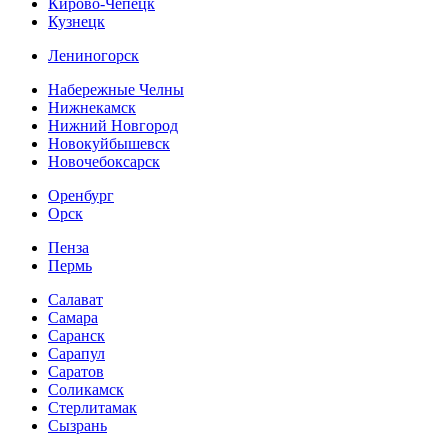
Кирово-Чепецк
Кузнецк
Лениногорск
Набережные Челны
Нижнекамск
Нижний Новгород
Новокуйбышевск
Новочебоксарск
Оренбург
Орск
Пенза
Пермь
Салават
Самара
Саранск
Сарапул
Саратов
Соликамск
Стерлитамак
Сызрань