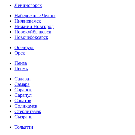
Лениногорск
Набережные Челны
Нижнекамск
Нижний Новгород
Новокуйбышевск
Новочебоксарск
Оренбург
Орск
Пенза
Пермь
Салават
Самара
Саранск
Сарапул
Саратов
Соликамск
Стерлитамак
Сызрань
Тольятти