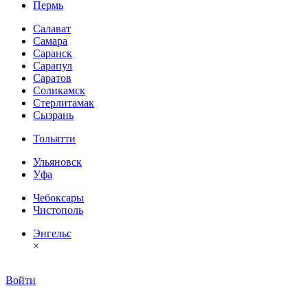
Пермь
Салават
Самара
Саранск
Сарапул
Саратов
Соликамск
Стерлитамак
Сызрань
Тольятти
Ульяновск
Уфа
Чебоксары
Чистополь
Энгельс
×
Войти