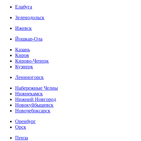
Елабуга
Зеленодольск
Ижевск
Йошкар-Ола
Казань
Киров
Кирово-Чепецк
Кузнецк
Лениногорск
Набережные Челны
Нижнекамск
Нижний Новгород
Новокуйбышевск
Новочебоксарск
Оренбург
Орск
Пенза