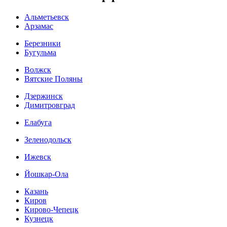
Альметьевск
Арзамас
Березники
Бугульма
Волжск
Вятские Поляны
Дзержинск
Димитровград
Елабуга
Зеленодольск
Ижевск
Йошкар-Ола
Казань
Киров
Кирово-Чепецк
Кузнецк