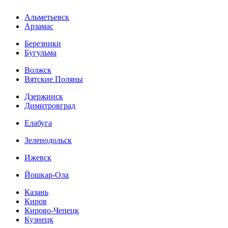
Альметьевск
Арзамас
Березники
Бугульма
Волжск
Вятские Поляны
Дзержинск
Димитровград
Елабуга
Зеленодольск
Ижевск
Йошкар-Ола
Казань
Киров
Кирово-Чепецк
Кузнецк