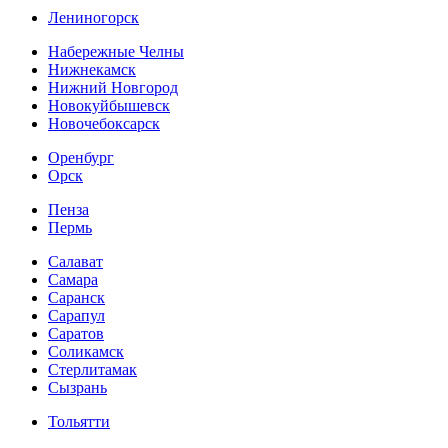
Лениногорск
Набережные Челны
Нижнекамск
Нижний Новгород
Новокуйбышевск
Новочебоксарск
Оренбург
Орск
Пенза
Пермь
Салават
Самара
Саранск
Сарапул
Саратов
Соликамск
Стерлитамак
Сызрань
Тольятти