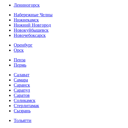
Лениногорск
Набережные Челны
Нижнекамск
Нижний Новгород
Новокуйбышевск
Новочебоксарск
Оренбург
Орск
Пенза
Пермь
Салават
Самара
Саранск
Сарапул
Саратов
Соликамск
Стерлитамак
Сызрань
Тольятти