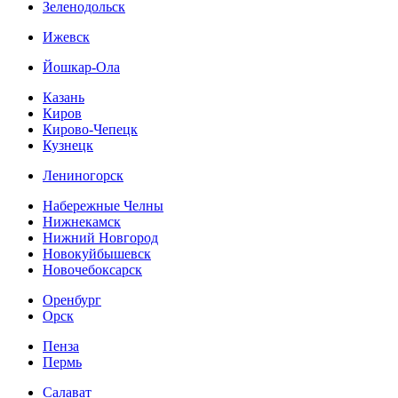
Зеленодольск
Ижевск
Йошкар-Ола
Казань
Киров
Кирово-Чепецк
Кузнецк
Лениногорск
Набережные Челны
Нижнекамск
Нижний Новгород
Новокуйбышевск
Новочебоксарск
Оренбург
Орск
Пенза
Пермь
Салават