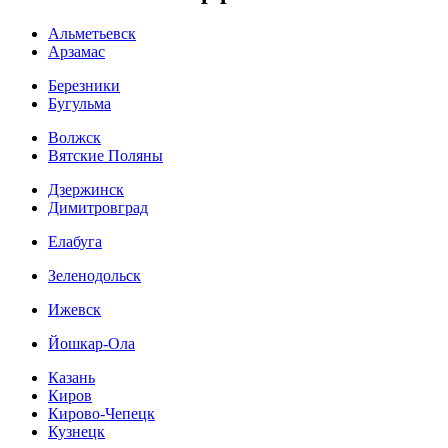
Альметьевск
Арзамас
Березники
Бугульма
Волжск
Вятские Поляны
Дзержинск
Димитровград
Елабуга
Зеленодольск
Ижевск
Йошкар-Ола
Казань
Киров
Кирово-Чепецк
Кузнецк