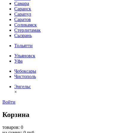
Самара
Саранск
Сарапул
Саратов
Соликамск
Стерлитамак
Сызрань
Тольятти
Ульяновск
Уфа
Чебоксары
Чистополь
Энгельс
×
Войти
Корзина
товаров: 0
на сумму: 0 руб.