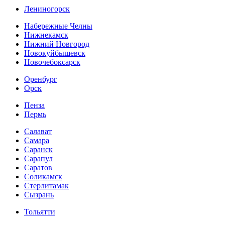
Лениногорск
Набережные Челны
Нижнекамск
Нижний Новгород
Новокуйбышевск
Новочебоксарск
Оренбург
Орск
Пенза
Пермь
Салават
Самара
Саранск
Сарапул
Саратов
Соликамск
Стерлитамак
Сызрань
Тольятти