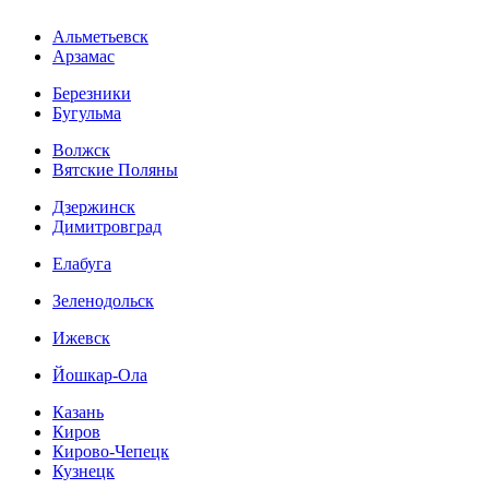
Альметьевск
Арзамас
Березники
Бугульма
Волжск
Вятские Поляны
Дзержинск
Димитровград
Елабуга
Зеленодольск
Ижевск
Йошкар-Ола
Казань
Киров
Кирово-Чепецк
Кузнецк