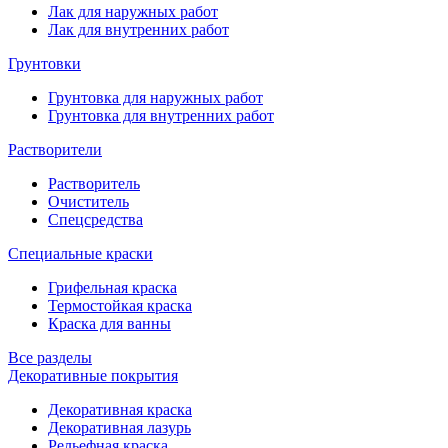
Лак для наружных работ
Лак для внутренних работ
Грунтовки
Грунтовка для наружных работ
Грунтовка для внутренних работ
Растворители
Растворитель
Очиститель
Спецсредства
Специальные краски
Грифельная краска
Термостойкая краска
Краска для ванны
Все разделы
Декоративные покрытия
Декоративная краска
Декоративная лазурь
Рельефная краска