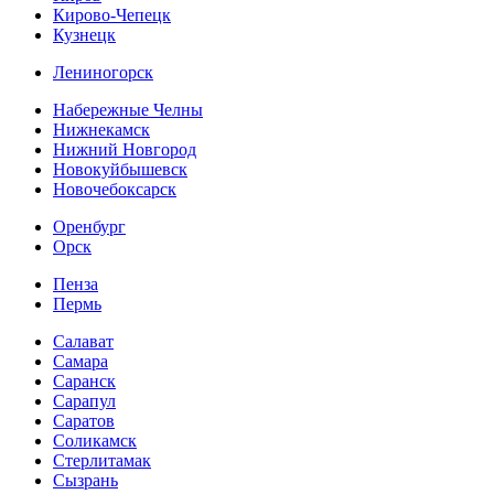
Кирово-Чепецк
Кузнецк
Лениногорск
Набережные Челны
Нижнекамск
Нижний Новгород
Новокуйбышевск
Новочебоксарск
Оренбург
Орск
Пенза
Пермь
Салават
Самара
Саранск
Сарапул
Саратов
Соликамск
Стерлитамак
Сызрань