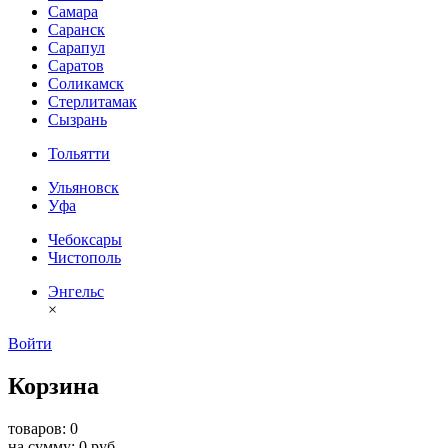
Самара
Саранск
Сарапул
Саратов
Соликамск
Стерлитамак
Сызрань
Тольятти
Ульяновск
Уфа
Чебоксары
Чистополь
Энгельс
×
Войти
Корзина
товаров: 0
на сумму: 0 руб.