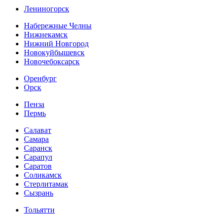
Лениногорск
Набережные Челны
Нижнекамск
Нижний Новгород
Новокуйбышевск
Новочебоксарск
Оренбург
Орск
Пенза
Пермь
Салават
Самара
Саранск
Сарапул
Саратов
Соликамск
Стерлитамак
Сызрань
Тольятти