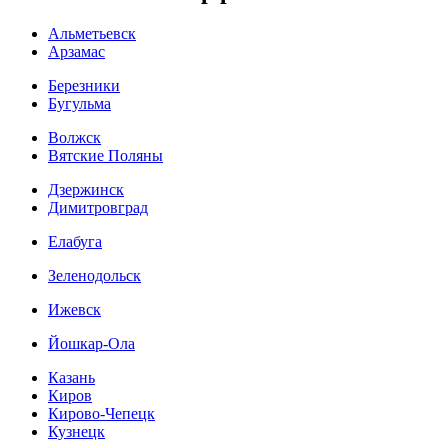
Альметьевск
Арзамас
Березники
Бугульма
Волжск
Вятские Поляны
Дзержинск
Димитровград
Елабуга
Зеленодольск
Ижевск
Йошкар-Ола
Казань
Киров
Кирово-Чепецк
Кузнецк