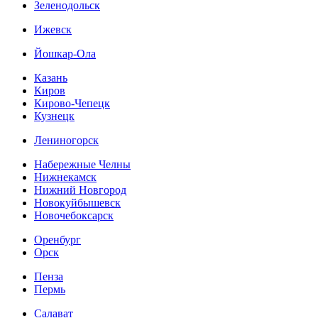
Зеленодольск
Ижевск
Йошкар-Ола
Казань
Киров
Кирово-Чепецк
Кузнецк
Лениногорск
Набережные Челны
Нижнекамск
Нижний Новгород
Новокуйбышевск
Новочебоксарск
Оренбург
Орск
Пенза
Пермь
Салават